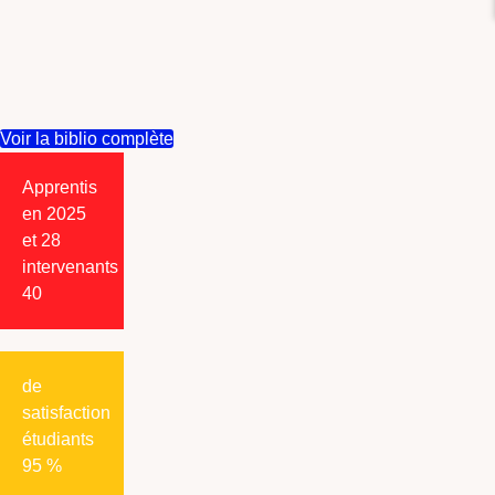
Voir la biblio complète
Apprentis
en 2025
et 28
intervenants
40
de
satisfaction
étudiants
95
%